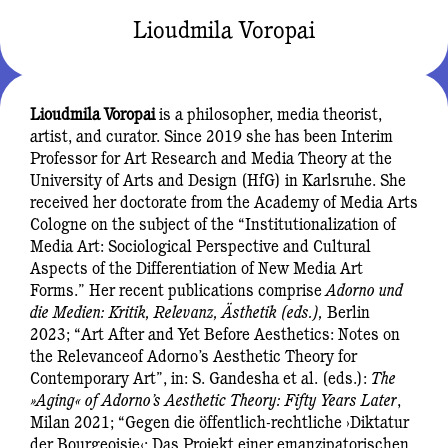
Lioudmila Voropai
Lioudmila Voropai
is a philosopher, media theorist,
artist, and curator. Since 2019 she has been Interim
Professor for Art Research and Media Theory at the
University of Arts and Design (HfG) in Karlsruhe. She
received her doctorate from the Academy of Media Arts
Cologne on the subject of the “Institutionalization of
Media Art: Sociological Perspective and Cultural
Aspects of the Differentiation of New Media Art
Forms.” Her recent publications comprise
Adorno und
die Medien: Kritik, Relevanz, Ästhetik (eds.),
Berlin
2023; “Art After and Yet Before Aesthetics: Notes on
the Relevanceof Adorno’s Aesthetic Theory for
Contemporary Art”, in: S. Gandesha et al. (eds.):
The
»Aging« of Adorno’s Aesthetic Theory: Fifty Years Later
,
Milan 2021; “Gegen die öffentlich-rechtliche ›Diktatur
der Bourgeoisie‹: Das Projekt einer emanzipatorischen